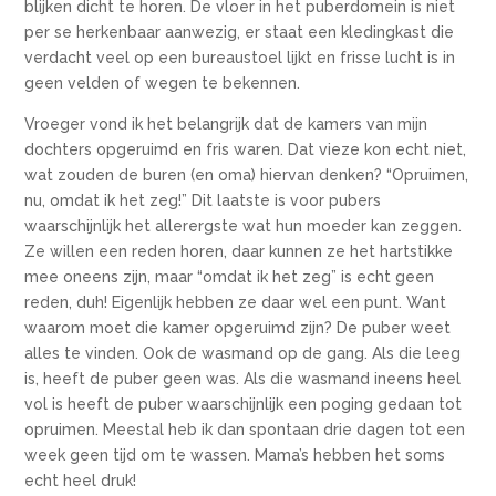
blijken dicht te horen. De vloer in het puberdomein is niet
per se herkenbaar aanwezig, er staat een kledingkast die
verdacht veel op een bureaustoel lijkt en frisse lucht is in
geen velden of wegen te bekennen.
Vroeger vond ik het belangrijk dat de kamers van mijn
dochters opgeruimd en fris waren. Dat vieze kon echt niet,
wat zouden de buren (en oma) hiervan denken? “Opruimen,
nu, omdat ik het zeg!” Dit laatste is voor pubers
waarschijnlijk het allerergste wat hun moeder kan zeggen.
Ze willen een reden horen, daar kunnen ze het hartstikke
mee oneens zijn, maar “omdat ik het zeg” is echt geen
reden, duh! Eigenlijk hebben ze daar wel een punt. Want
waarom moet die kamer opgeruimd zijn? De puber weet
alles te vinden. Ook de wasmand op de gang. Als die leeg
is, heeft de puber geen was. Als die wasmand ineens heel
vol is heeft de puber waarschijnlijk een poging gedaan tot
opruimen. Meestal heb ik dan spontaan drie dagen tot een
week geen tijd om te wassen. Mama’s hebben het soms
echt heel druk!