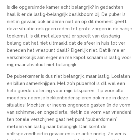
Is die opgeruimde kamer echt belangrijk? In gedachten
haal ik er de lastig-belangrijk beslisboom bij. De puber is
niet in gevaar, ook anderen niet en op dit moment geeft
deze situatie ook geen reden tot grote zorgen in de nabije
toekomst. Is dit met alles wat er speelt van dusdanig
belang dat het niet uitmaakt dat de sfeer in huis tot ver
beneden het vriespunt daalt? Eigenlijk niet. Dat ik me er
verschrikkelijk aan erger en me kapot schaam is lastig voor
mij, maar absoluut niet belangrijk.
De puberkamer is dus niet belangrijk, maar lastig. Loslaten
en billen samenknijpen. Met zo’n puberhol is dit wel een
hele goede oefening voor mijn bilspieren. Tip voor alle
moeders: neem je bekkenbodenspieren ook mee in deze
situaties! Mochten er ineens ongenode gasten (in de vorm
van schimmel en ongedierte, niet in de vorm van vrienden)
ten tonele verschijnen gaat het punt “puberdomein”
meteen van lastig naar belangrijk. Dan komt de
volksgezondheid in gevaar en is er actie nodig. Zo ver is