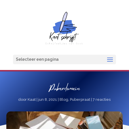
Selecteer een pagina
Puberdomein
door
Kaat
|
jun 8, 2021
|
Blog
,
Puberpraat
|
7 reacties