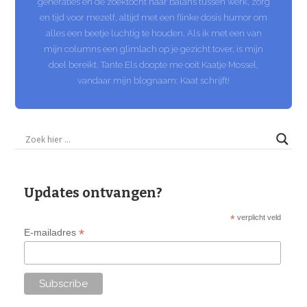
generaties en de zoektocht naar balans tussen werk, zorg
en tijd voor mezelf, altijd met een flinke dosis humor om
alles een beetje luchtig te houden. Als ik met een van
mijn columns een glimlach op je gezicht tover, is mijn
doel bereikt. Tante Els doopte me ooit Kaatje Mossel,
vandaar mijn blognaam: Kaat schrijft!
Updates ontvangen?
*
verplicht veld
*
E-mailadres