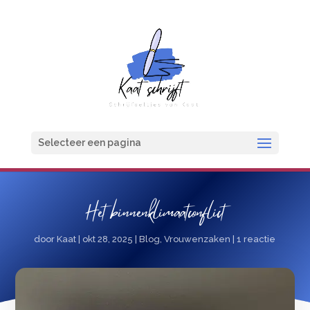
Selecteer een pagina
Het binnenklimaatconflict
door
Kaat
|
okt 28, 2025
|
Blog
,
Vrouwenzaken
|
1 reactie