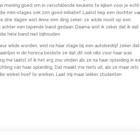
ijn mening goed om in verschillende keukens te kijken voor je echt
ie mini-stages ook zo’n goed initiatief. Laatst liep een dochter va
e drie dagen wist Anne één ding zeker: ze wilde nooit op een
k achter een lopende band gedaan. Daarna wist ik zeker dat ik dat
 die hele band niet bijhouden.
ur wilde worden, wist na haar stage bij een autobedrijf zeker dat
baantjes in de horeca besliste ze dat dit ook niks voor haar was.
eg me laatst of ik het erg zou vinden als ze na haar opleiding in e
ichting van haar opleiding. Dat maakt me niets uit, als ze maar iets
 die winkel hoef te werken. Laat mij maar lekker studenten