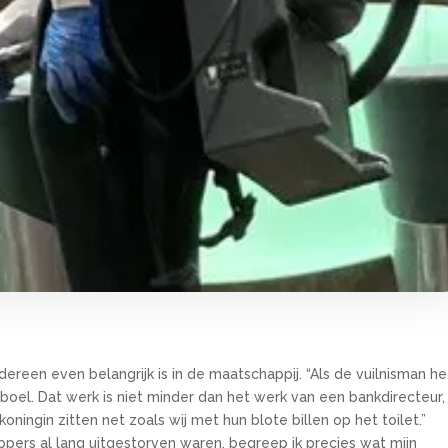
edereen even belangrijk is in de maatschappij. “Als de vuilnisman he
boel. Dat werk is niet minder dan het werk van een bankdirecteur,
ningin zitten net zoals wij met hun blote billen op het toilet.”
ppers al lang uitgestorven waren, begreep ik precies wat mijn