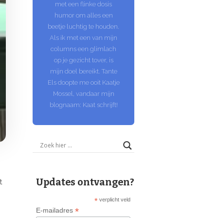
met een flinke dosis
humor om alles een
beetje luchtig te houden.
Als ik met een van mijn
columns een glimlach
op je gezicht tover, is
mijn doel bereikt. Tante
Els doopte me ooit Kaatje
Mossel, vandaar mijn
blognaam: Kaat schrijft!
Updates ontvangen?
t
*
verplicht veld
*
E-mailadres