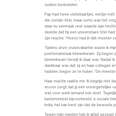
ouders bedoelden.
Pap had twee visitekaartjes, eentje mét z
die zonder titel, maar soms was het v
daar nu eenmaal veel waarde aan hechten.
deelde dat hij een universitaire titel ha
zijn reactie: “Hoezo had ik dat moeten 
Tijdens onze cruisevakantie waste ik m
poetsmateriaal binnenkwam. Zij begon zi
binnenkwam terwijl ik daar was. Nadat ik
dankbaar was dat zij en haar collega’s e
hadden, begon ze te huilen. “De meeste 
Haar reactie raakte me. Ik begrijp niet d
ervoor zorgt dat jij een onvergetelijke 
wat voor werk iemand ook doet. Tegelijker
kastenstelsel bijvoorbeeld, is sociale h
India, het kan best zijn dat de bewust
Tegen mijn meiden heb ik altijd gezegd 