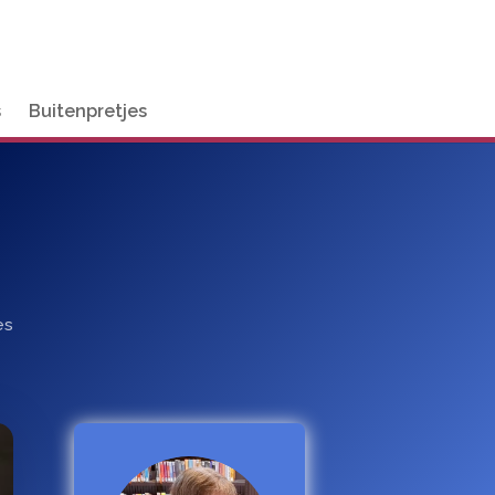
s
Buitenpretjes
es