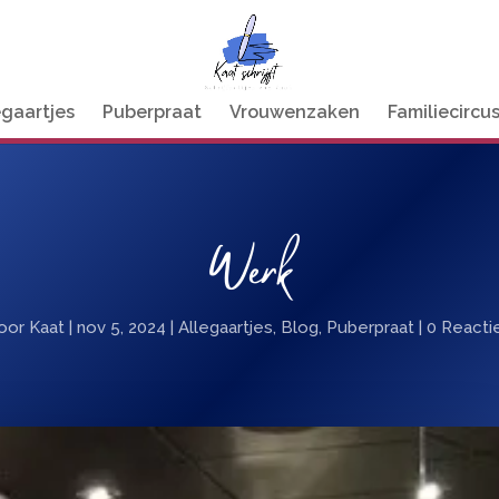
egaartjes
Puberpraat
Vrouwenzaken
Familiecircu
Werk
oor
Kaat
|
nov 5, 2024
|
Allegaartjes
,
Blog
,
Puberpraat
|
0 Reacti