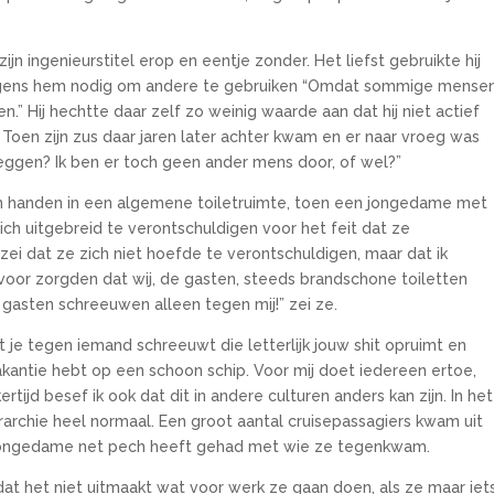
ijn ingenieurstitel erop en eentje zonder. Het liefst gebruikte hij
olgens hem nodig om andere te gebruiken “Omdat sommige mense
” Hij hechtte daar zelf zo weinig waarde aan dat hij niet actief
d. Toen zijn zus daar jaren later achter kwam en er naar vroeg was
zeggen? Ik ben er toch geen ander mens door, of wel?”
ijn handen in een algemene toiletruimte, toen een jongedame met
ch uitgebreid te verontschuldigen voor het feit dat ze
 zei dat ze zich niet hoefde te verontschuldigen, maar dat ik
rvoor zorgden dat wij, de gasten, steeds brandschone toiletten
gasten schreeuwen alleen tegen mij!” zei ze.
at je tegen iemand schreeuwt die letterlijk jouw shit opruimt en
vakantie hebt op een schoon schip. Voor mij doet iedereen ertoe,
tijd besef ik ook dat dit in andere culturen anders kan zijn. In het
iërarchie heel normaal. Een groot aantal cruisepassagiers kwam uit
e jongedame net pech heeft gehad met wie ze tegenkwam.
dat het niet uitmaakt wat voor werk ze gaan doen, als ze maar iet