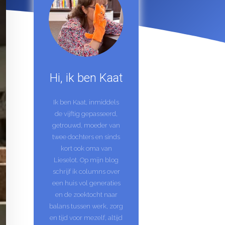
Hi, ik ben Kaat
Ik ben Kaat, inmiddels
de vijftig gepasseerd,
getrouwd, moeder van
twee dochters en sinds
kort ook oma van
Lieselot. Op mijn blog
schrijf ik columns over
een huis vol generaties
en de zoektocht naar
balans tussen werk, zorg
en tijd voor mezelf, altijd