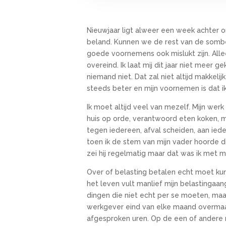
Nieuwjaar ligt alweer een week achter 
beland. Kunnen we de rest van de somb
goede voornemens ook mislukt zijn. All
overeind. Ik laat mij dit jaar niet meer 
niemand niet. Dat zal niet altijd makkeli
steeds beter en mijn voornemen is dat i
Ik moet altijd veel van mezelf. Mijn wer
huis op orde, verantwoord eten koken, me
tegen iedereen, afval scheiden, aan ied
toen ik de stem van mijn vader hoorde d
zei hij regelmatig maar dat was ik met 
Over of belasting betalen echt moet kun 
het leven vult manlief mijn belastingaan
dingen die niet echt per se moeten, maar
werkgever eind van elke maand overmaak
afgesproken uren. Op de een of andere man