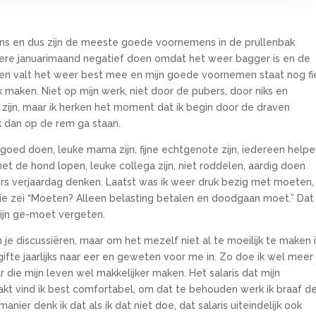
ons en dus zijn de meeste goede voornemens in de prullenbak
ere januarimaand negatief doen omdat het weer bagger is en de
een valt het weer best mee en mijn goede voornemen staat nog fi
gek maken. Niet op mijn werk, niet door de pubers, door niks en
jk zijn, maar ik herken het moment dat ik begin door de draven
k dan op de rem ga staan.
k goed doen, leuke mama zijn, fijne echtgenote zijn, iedereen helpe
t de hond lopen, leuke collega zijn, niet roddelen, aardig doen
ers verjaardag denken. Laatst was ik weer druk bezig met moeten,
ie zei “Moeten? Alleen belasting betalen en doodgaan moet.” Dat
mijn ge-moet vergeten.
je discussiëren, maar om het mezelf niet al te moeilijk te maken 
gifte jaarlijks naar eer en geweten voor me in. Zo doe ik wel meer
 die mijn leven wel makkelijker maken. Het salaris dat mijn
t vind ik best comfortabel, om dat te behouden werk ik braaf d
ier denk ik dat als ik dat niet doe, dat salaris uiteindelijk ook