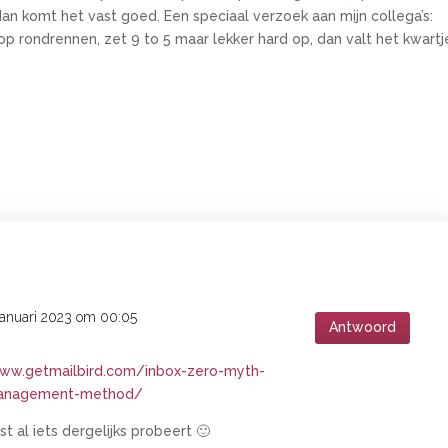
n, dan komt het vast goed. Een speciaal verzoek aan mijn collega’s:
p rondrennen, zet 9 to 5 maar lekker hard op, dan valt het kwartj
januari 2023 om 00:05
Antwoord
www.getmailbird.com/inbox-zero-myth-
-management-method/
t al iets dergelijks probeert 🙂