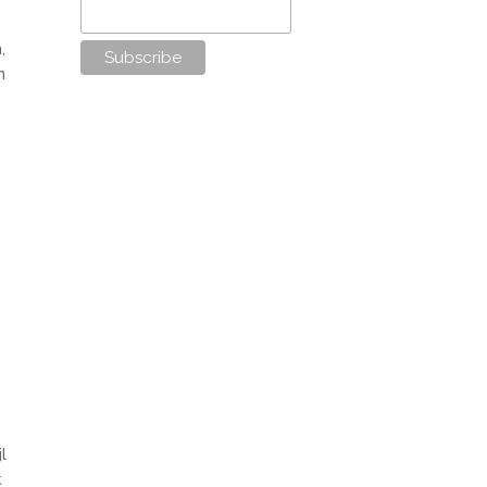
,
m
l
k