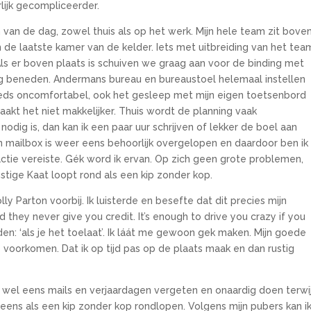
lijk gecompliceerder.
van de dag, zowel thuis als op het werk. Mijn hele team zit boven
 de laatste kamer van de kelder. Iets met uitbreiding van het tea
ls er boven plaats is schuiven we graag aan voor de binding met
g beneden. Andermans bureau en bureaustoel helemaal instellen
eds oncomfortabel, ook het gesleep met mijn eigen toetsenbord
akt het niet makkelijker. Thuis wordt de planning vaak
ig is, dan kan ik een paar uur schrijven of lekker de boel aan
jn mailbox is weer eens behoorlijk overgelopen en daardoor ben ik
actie vereiste. Gék word ik ervan. Op zich geen grote problemen,
stige Kaat loopt rond als een kip zonder kop.
y Parton voorbij. Ik luisterde en besefte dat dit precies mijn
 they never give you credit. It’s enough to drive you crazy if you
den: ‘als je het toelaat’. Ik láát me gewoon gek maken. Mijn goede
voorkomen. Dat ik op tijd pas op de plaats maak en dan rustig
nog wel eens mails en verjaardagen vergeten en onaardig doen terwij
l eens als een kip zonder kop rondlopen. Volgens mijn pubers kan i