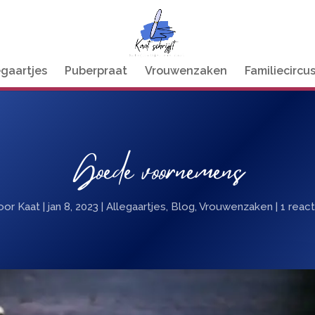
egaartjes
Puberpraat
Vrouwenzaken
Familiecircu
Goede voornemens
oor
Kaat
|
jan 8, 2023
|
Allegaartjes
,
Blog
,
Vrouwenzaken
|
1 react