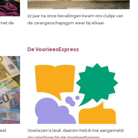
22 jaar na onze bevallingen kwam ons clubje van
 met de
de zwangerschapsgym weer bij elkaar.
De VoorleesExpress
eel
Voorlezen is leuk, daarom heb ik me aangemeld
als vrijwilliger bij de VoorleesExpress.