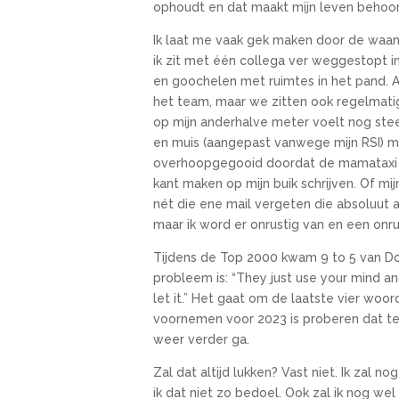
ophoudt en dat maakt mijn leven behoor
Ik laat me vaak gek maken door de waan 
ik zit met één collega ver weggestopt in
en goochelen met ruimtes in het pand. A
het team, maar we zitten ook regelmati
op mijn anderhalve meter voelt nog ste
en muis (aangepast vanwege mijn RSI) ma
overhoopgegooid doordat de mamataxi nod
kant maken op mijn buik schrijven. Of mi
nét die ene mail vergeten die absoluut 
maar ik word er onrustig van en een onru
Tijdens de Top 2000 kwam 9 to 5 van Doll
probleem is: “They just use your mind and
let it.” Het gaat om de laatste vier woor
voornemen voor 2023 is proberen dat te 
weer verder ga.
Zal dat altijd lukken? Vast niet. Ik zal 
ik dat niet zo bedoel. Ook zal ik nog we