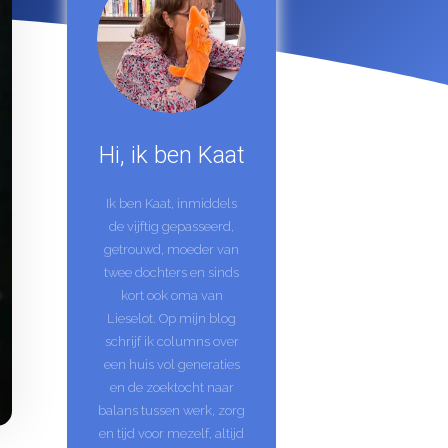
Hi, ik ben Kaat
Ik ben Kaat, inmiddels
de vijftig gepasseerd,
getrouwd, moeder van
twee dochters en sinds
kort ook oma van
Lieselot. Op mijn blog
schrijf ik columns over
een huis vol generaties
en de zoektocht naar
balans tussen werk, zorg
en tijd voor mezelf, altijd