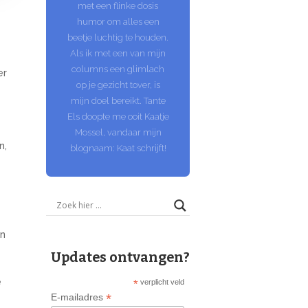
met een flinke dosis
humor om alles een
beetje luchtig te houden.
Als ik met een van mijn
columns een glimlach
er
op je gezicht tover, is
mijn doel bereikt. Tante
Els doopte me ooit Kaatje
Mossel, vandaar mijn
n,
blognaam: Kaat schrijft!
in
Updates ontvangen?
e
*
verplicht veld
*
E-mailadres