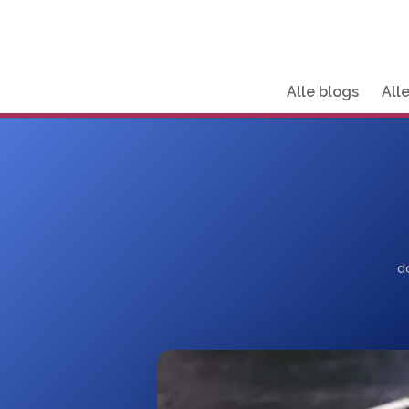
Alle blogs
All
d