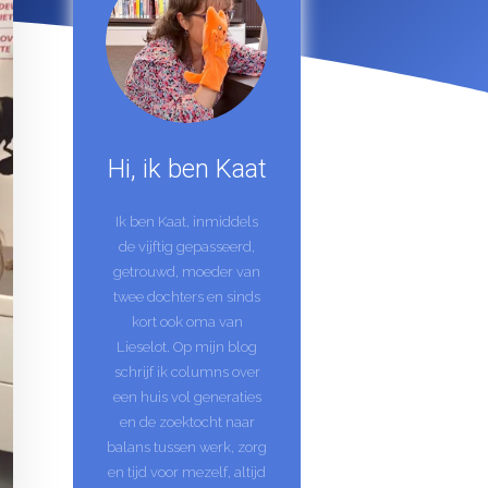
Hi, ik ben Kaat
Ik ben Kaat, inmiddels
de vijftig gepasseerd,
getrouwd, moeder van
twee dochters en sinds
kort ook oma van
Lieselot. Op mijn blog
schrijf ik columns over
een huis vol generaties
en de zoektocht naar
balans tussen werk, zorg
en tijd voor mezelf, altijd