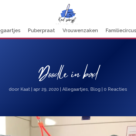
egaartjes
Puberpraat
Vrouwenzaken
Familiecircu
Doodle in bad
door
Kaat
|
apr 29, 2020
|
Allegaartjes
,
Blog
|
0 Reacties