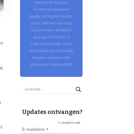
met een flinke dosis
humor om alles een
beetje luchtig te houden.
Als ik met een van mijn
columns een glimlach
op je gezicht tover, is
en
mijn doel bereikt. Tante
Els doopte me ooit Kaatje
Mossel, vandaar mijn
blognaam: Kaat schrijft!
al
n
Updates ontvangen?
*
verplicht veld
et
*
E-mailadres