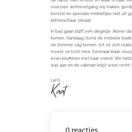
de hand). Kam erdoor en klaar is Kaat. R
voorzien, achteruitgang vrij maken, gord
borstel en speciale middeltjes niet uit g
klittenschaar. Ideaal!
In bad gaan blijft een dingetje. Alleen d
komen. Vandaag stond de mobiele badka
de trimmer zag komen, tot ze zich real
moest ze toch mee. Eenmaal klaar vloog
even knuffelen met haar vriend. We heb
wat aan en de vakman knipt weer recht wat
Liefs,
Kaat
0 reacties