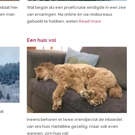
taat hier
Wat begon als een proefcruise eindigde in een zee
 een man
van ervaringen. Na online én via reisbureaus
geboekt te hebben, weten
Read more
Een huis vol
at
Ineens behoren er twee vriendjes tot de inboedel
van ons huis. Hartstikke gezellig, maar ook even
wennen, zo'n huis vol!