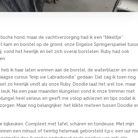
tische hond, maar de vachtverzorging had ik een “tikkeltje”
t kam en borstel op de grond, onze Engelse Springerspaniel tuss
, vond het heerlijk en liet zich overal borstelen. Ruby had ook
en.
eb ik haar laten wennen aan de borstel, de waterblazer en over
agse cursus “knip uw Labradoodle” gedaan. Dat zag ik toen nog
iet zo heerlijk vindt als onze Ruby. Doodle laat het wel toe, maar
t leuk. Na een paar maanden klungelen vond ik onze trimmer met
eklungel heel serieus en geeft me volop adviezen en tips zodat ik
rzorgen. Maar nog belangrijker: het klikte meteen tussen Doodle e
 de bijkeuken. Compleet met tafel, scharen en tondeuse. Met mijn
innen een minuut of twintig helemaal geborsteld (i.p.v. een uur m