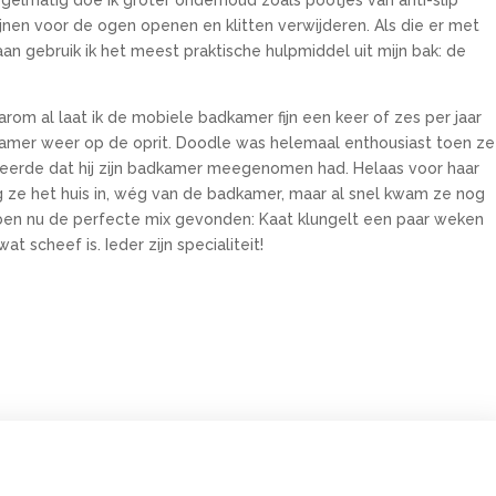
egelmatig doe ik groter onderhoud zoals pootjes van anti-slip
ijnen voor de ogen openen en klitten verwijderen. Als die er met
aan gebruik ik het meest praktische hulpmiddel uit mijn bak: de
aarom al laat ik de mobiele badkamer fijn een keer of zes per jaar
mer weer op de oprit. Doodle was helemaal enthousiast toen ze
iseerde dat hij zijn badkamer meegenomen had. Helaas voor haar
 ze het huis in, wég van de badkamer, maar al snel kwam ze nog
ben nu de perfecte mix gevonden: Kaat klungelt een paar weken
 scheef is. Ieder zijn specialiteit!