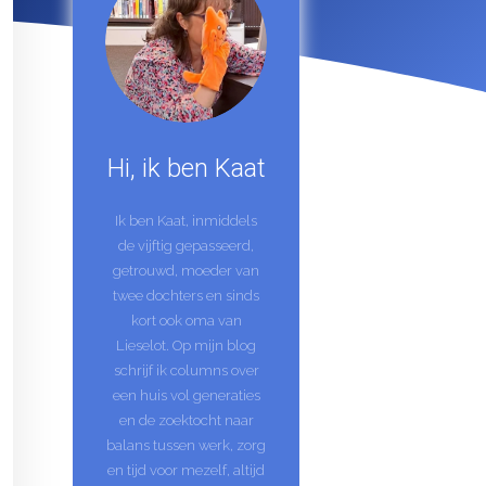
Hi, ik ben Kaat
Ik ben Kaat, inmiddels
de vijftig gepasseerd,
getrouwd, moeder van
twee dochters en sinds
kort ook oma van
Lieselot. Op mijn blog
schrijf ik columns over
een huis vol generaties
en de zoektocht naar
balans tussen werk, zorg
en tijd voor mezelf, altijd