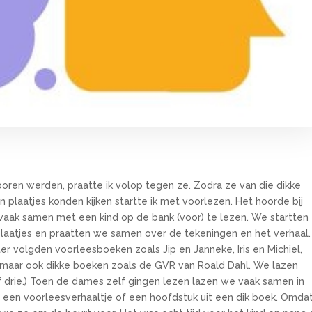
oren werden, praatte ik volop tegen ze. Zodra ze van die dikke
plaatjes konden kijken startte ik met voorlezen. Het hoorde bij
 vaak samen met een kind op de bank (voor) te lezen. We startten
aatjes en praatten we samen over de tekeningen en het verhaal.
ater volgden voorleesboeken zoals Jip en Janneke, Iris en Michiel,
je, maar ook dikke boeken zoals de GVR van Roald Dahl. We lazen
 drie.) Toen de dames zelf gingen lezen lazen we vaak samen in
t een voorleesverhaaltje of een hoofdstuk uit een dik boek. Omda