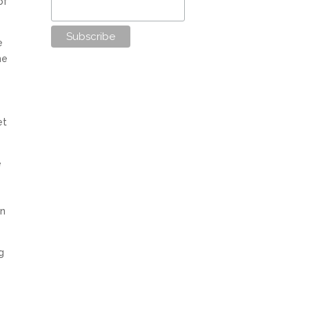
of
e
me
et
e
en
g