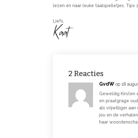
lezen en naar leuke taalspelletjes. Tips z
Liefs,
Kaat
2 Reacties
GvdW
op 18 augu
Geweldig Kirsten 
en praatgrage oude
als vrijwilliger aa
jou en de verhalen
haar woordenschat