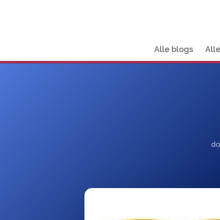
Alle blogs
All
d