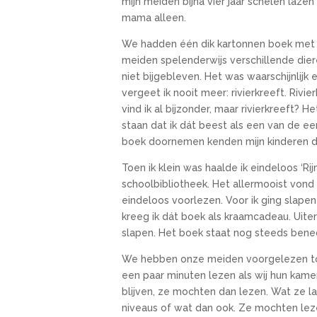
mijn meiden bijna vier jaar schelen laze
mama alleen.
We hadden één dik kartonnen boek met 
meiden spelenderwijs verschillende dier
niet bijgebleven. Het was waarschijnlijk
vergeet ik nooit meer: rivierkreeft. Riv
vind ik al bijzonder, maar rivierkreeft? H
staan dat ik dát beest als een van de ee
boek doornemen kenden mijn kinderen de r
Toen ik klein was haalde ik eindeloos ‘Ri
schoolbibliotheek. Het allermooist vond 
eindeloos voorlezen. Voor ik ging slap
kreeg ik dát boek als kraamcadeau. Uiter
slapen. Het boek staat nog steeds bene
We hebben onze meiden voorgelezen tot
een paar minuten lezen als wij hun kame
blijven, ze mochten dan lezen. Wat ze l
niveaus of wat dan ook. Ze mochten leze