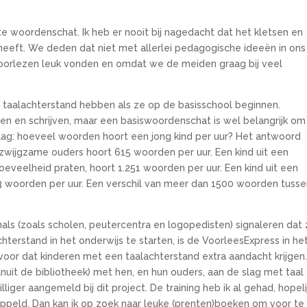
ote woordenschat. Ik heb er nooit bij nagedacht dat het kletsen en
heeft. We deden dat niet met allerlei pedagogische ideeën in ons
orlezen leuk vonden en omdat we de meiden graag bij veel
n taalachterstand hebben als ze op de basisschool beginnen.
en en schrijven, maar een basiswoordenschat is wel belangrijk om
raag: hoeveel woorden hoort een jong kind per uur? Het antwoord
 zwijgzame ouders hoort 615 woorden per uur. Een kind uit een
veelheid praten, hoort 1.251 woorden per uur. Een kind uit een
3 woorden per uur. Een verschil van meer dan 1500 woorden tusse
als (zoals scholen, peutercentra en logopedisten) signaleren dat z
terstand in het onderwijs te starten, is de VoorleesExpress in he
voor dat kinderen met een taalachterstand extra aandacht krijgen.
(vanuit de bibliotheek) met hen, en hun ouders, aan de slag met taal
illiger aangemeld bij dit project. De training heb ik al gehad, hopeli
ppeld. Dan kan ik op zoek naar leuke (prenten)boeken om voor te