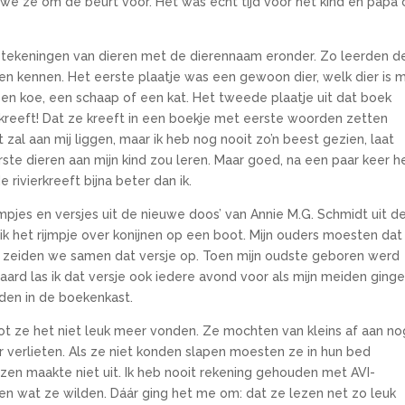
n we ze om de beurt voor. Het was echt tijd voor het kind en papa 
tekeningen van dieren met de dierennaam eronder. Zo leerden d
en kennen. Het eerste plaatje was een gewoon dier, welk dier is 
 een koe, een schaap of een kat. Het tweede plaatje uit dat boek
ierkreeft! Dat ze kreeft in een boekje met eerste woorden zetten
et zal aan mij liggen, maar ik heb nog nooit zo’n beest gezien, laat
rste dieren aan mijn kind zou leren. Maar goed, na een paar keer h
ivierkreeft bijna beter dan ik.
jmpjes en versjes uit de nieuwe doos’ van Annie M.G. Schmidt uit d
ik het rijmpje over konijnen op een boot. Mijn ouders moesten dat
en zeiden we samen dat versje op. Toen mijn oudste geboren werd
aard las ik dat versje ook iedere avond voor als mijn meiden ging
den in de boekenkast.
 ze het niet leuk meer vonden. Ze mochten van kleins af aan no
r verlieten. Als ze niet konden slapen moesten ze in hun bed
azen maakte niet uit. Ik heb nooit rekening gehouden met AVI-
n wat ze wilden. Dáár ging het me om: dat ze lezen net zo leuk