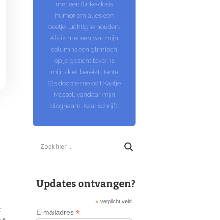
met een flinke dosis
humor om alles een
beetje luchtig te houden.
Als ik met een van mijn
columns een glimlach
op je gezicht tover, is
mijn doel bereikt. Tante
Els doopte me ooit Kaatje
Mossel, vandaar mijn
blognaam: Kaat schrijft!
Updates ontvangen?
*
verplicht veld
t
*
E-mailadres