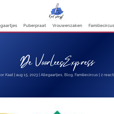
egaartjes
Puberpraat
Vrouwenzaken
Familiecircu
De VoorleesExpress
oor
Kaat
|
aug 15, 2023
|
Allegaartjes
,
Blog
,
Familiecircus
|
2 react