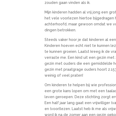
zouden gaan vinden als ik.
Mijn kinderen hadden al vrij jong een gr
het vele voorlezen hiertoe bijgedragen 
achterhoofd, maar gewoon omdat we vo
dingen betrokken.
Steeds vaker hoor je dat kinderen al ee
Kinderen hoeven echt niet te kunnen lez
te kunnen groeien. Laatst kreeg ik de v
verraste me. Een kind uit een gezin met
gezin met ouders die een gemiddelde hoe
gezin met praatgrage ouders hoort 2.15
weinig of veel praten!
Om kinderen te helpen bij wie profession
een grote kans lopen om met een taalach
leven geroepen. Deze stichting zorgt er
Een half jaar lang gaat een vrijwilliger 
en (voor)lezen. Laatst heb ik me als vrijw
word ik na de zomer aan een gezin geko