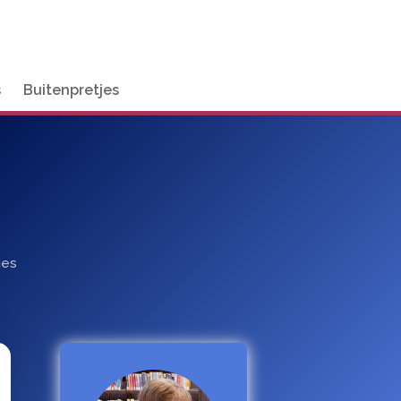
s
Buitenpretjes
ies