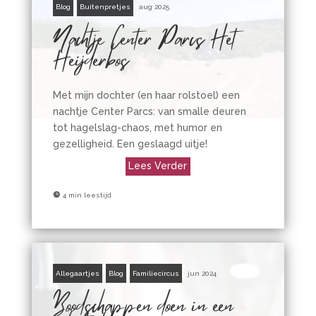
Blog
Buitenpretjes
aug 2025
Nachtje Center Parcs Het
Heijderbos
Met mijn dochter (en haar rolstoel) een
nachtje Center Parcs: van smalle deuren
tot hagelslag-chaos, met humor en
gezelligheid. Een geslaagd uitje!
Lees Verder

4 min leestijd
Allegaartjes
Blog
Familiecircus
jun 2024
Boodschappen doen in een