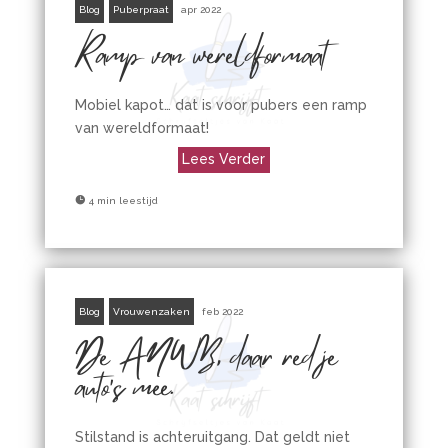
Blog
Puberpraat
apr 2022
Ramp van wereldformaat
Mobiel kapot… dat is voor pubers een ramp
van wereldformaat!
Lees Verder

4 min leestijd
Blog
Vrouwenzaken
feb 2022
De ANWB, daar red je
auto’s mee.
Stilstand is achteruitgang. Dat geldt niet