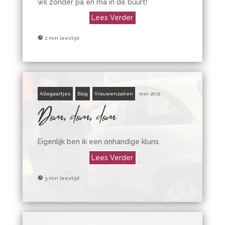
wil zonder pa en ma in de buurt!
Lees Verder

2 min leestijd
Allegaartjes
Blog
Vrouwenzaken
mei 2021
Dom, dom, dom
Eigenlijk ben ik een onhandige kluns.
Lees Verder

3 min leestijd