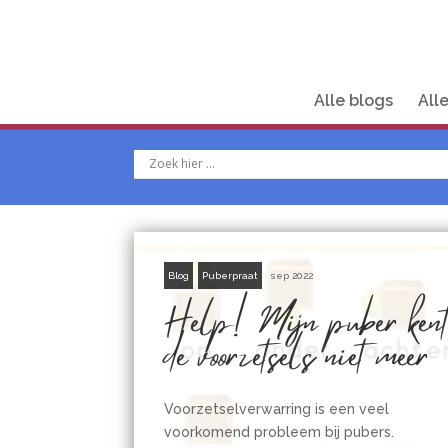
Alle blogs
All
Blog
Puberpraat
sep 2022
Help! Mijn puber ken
de voorzetsels niet meer
Voorzetselverwarring is een veel
voorkomend probleem bij pubers.