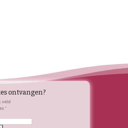
es ontvangen?
t veld
res
*