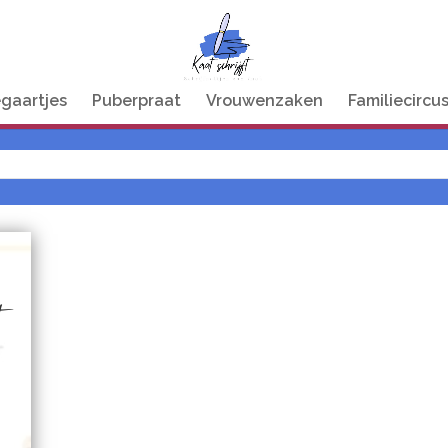
egaartjes
Puberpraat
Vrouwenzaken
Familiecircu
t